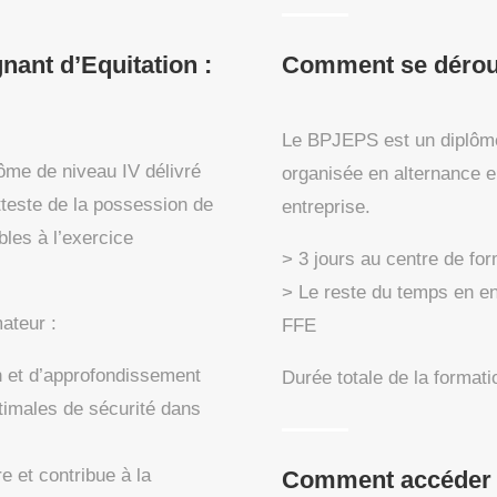
ant d’Equitation :
Comment se déroul
Le BPJEPS est un diplôme
ôme de niveau IV délivré
organisée en alternance en
tteste de la possession de
entreprise.
les à l’exercice
> 3 jours au centre de fo
> Le reste du temps en ent
ateur :
FFE
on et d’approfondissement
Durée totale de la formati
ptimales de sécurité dans
e et contribue à la
Comment accéder à