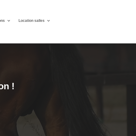
ons
Location salles
on !