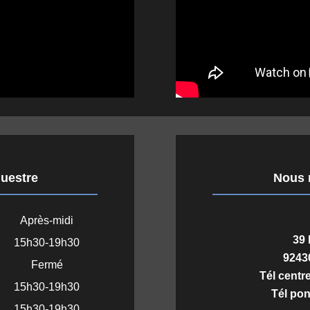
questre
Nous r
Après-midi
39 
15h30-19h30
9243
Fermé
Tél centr
15h30-19h30
Tél pon
15h30-19h30